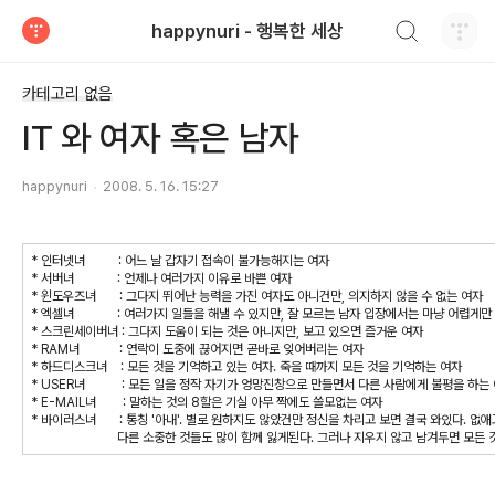
검색하기
happynuri - 행복한 세상
티스토리
카테고리 없음
IT 와 여자 혹은 남자
happynuri
2008. 5. 16. 15:27
* 인터넷녀 : 어느 날 갑자기 접속이 불가능해지는 여자
* 서버녀 : 언제나 여러가지 이유로 바쁜 여자
* 윈도우즈녀 : 그다지 뛰어난 능력을 가진 여자도 아니건만, 의지하지 않을 수 없는 여자
* 엑셀녀 : 여러가지 일들을 해낼 수 있지만, 잘 모르는 남자 입장에서는 마냥 어렵게만
* 스크린세이버녀 : 그다지 도움이 되는 것은 아니지만, 보고 있으면 즐거운 여자
* RAM녀 : 연락이 도중에 끊어지면 곧바로 잊어버리는 여자
* 하드디스크녀 : 모든 것을 기억하고 있는 여자. 죽을 때까지 모든 것을 기억하는 여자
* USER녀 : 모든 일을 정작 자기가 엉망진창으로 만들면서 다른 사람에게 불평을 하는
* E-MAIL녀 : 말하는 것의 8할은 기실 아무 짝에도 쓸모없는 여자
* 바이러스녀 : 통칭 '아내'. 별로 원하지도 않았건만 정신을 차리고 보면 결국 와있다. 없
다른 소중한 것들도 많이 함께 잃게된다. 그러나 지우지 않고 남겨두면 모든 것