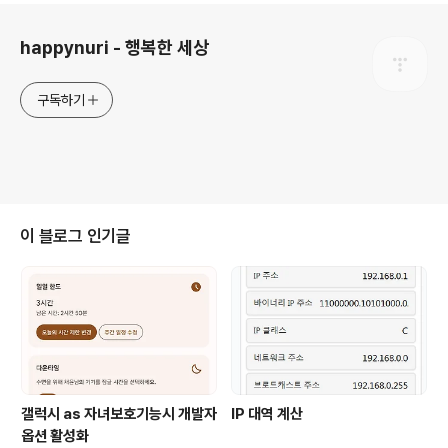
로그 정보
happynuri - 행복한 세상
구독하기
이 블로그 인기글
갤럭시 as 자녀보호기능시 개발자
IP 대역 계산
옵션 활성화